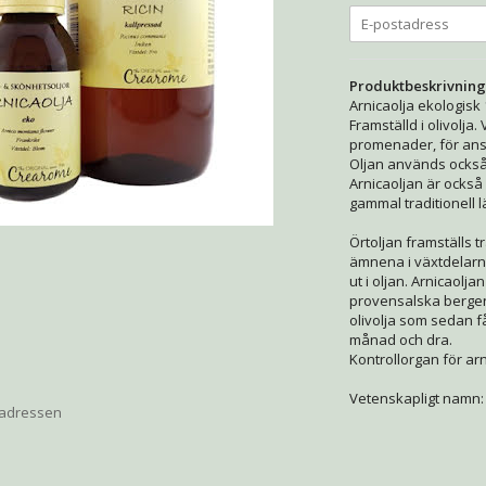
Produktbeskrivning
Arnicaolja ekologisk 
Framställd i olivolj
promenader, för ans
Oljan används också o
Arnicaoljan är också
gammal traditionell l
Örtoljan framställs tr
ämnena i växtdelarn
ut i oljan. Arnicaolj
provensalska bergen.
olivolja som sedan f
månad och dra.
Kontrollorgan för arn
Vetenskapligt namn:
 adressen