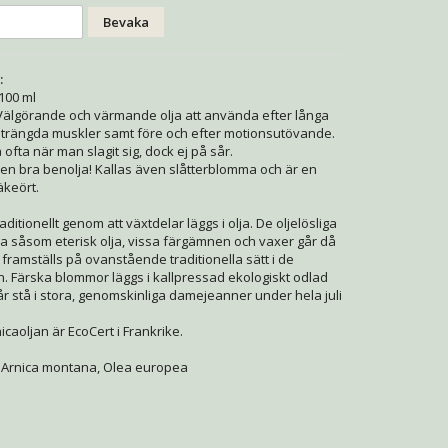
Bevaka
:
100 ml
a. Välgörande och värmande olja att använda efter långa
trängda muskler samt före och efter motionsutövande.
fta när man slagit sig, dock ej på sår.
 en bra benolja! Kallas även slåtterblomma och är en
äkeört.
aditionellt genom att växtdelar läggs i olja. De oljelösliga
a såsom eterisk olja, vissa färgämnen och vaxer går då
an framställs på ovanstående traditionella sätt i de
 Färska blommor läggs i kallpressad ekologiskt odlad
år stå i stora, genomskinliga damejeanner under hela juli
icaoljan är EcoCert i Frankrike.
 Arnica montana, Olea europea