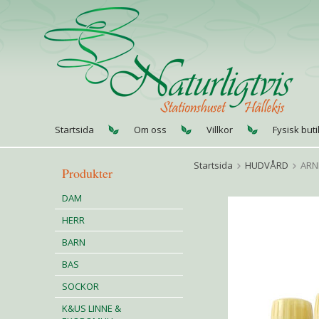
Startsida
Om oss
Villkor
Fysisk buti
Startsida
HUDVÅRD
ARN
Produkter
DAM
HERR
BARN
BAS
SOCKOR
K&US LINNE &