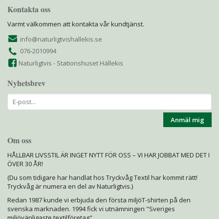
Kontakta oss
Varmt välkommen att kontakta vår kundtjänst.
info@naturligtvishallekis.se
076-2010994
Naturligtvis - Stationshuset Hällekis
Nyhetsbrev
Anmäl mig
Om oss
HÅLLBAR LIVSSTIL ÄR INGET NYTT FÖR OSS – VI HAR JOBBAT MED DET I
ÖVER 30 ÅR!
(Du som tidigare har handlat hos Tryckvåg Textil har kommit rätt!
Tryckvåg är numera en del av Naturligtvis.)
Redan 1987 kunde vi erbjuda den första miljöT-shirten på den
svenska marknaden. 1994 fick vi utnämningen "Sveriges
miljövänligaste textilföretag"