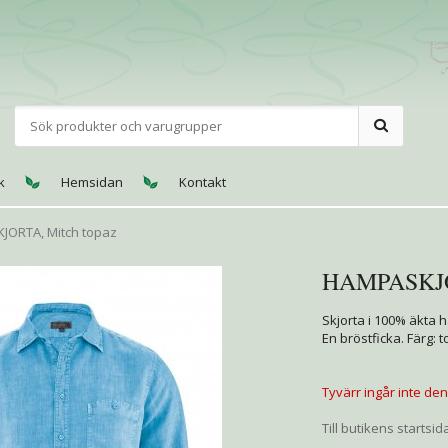
k
Hemsidan
Kontakt
JORTA, Mitch topaz
HAMPASKJOR
Skjorta i 100% äkta
En bröstficka. Färg: 
Tyvärr ingår inte denn
Till butikens startsid