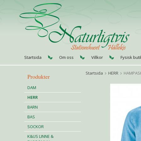
Startsida
Om oss
Villkor
Fysisk buti
Startsida
HERR
HAMPASK
Produkter
DAM
HERR
BARN
BAS
SOCKOR
K&US LINNE &