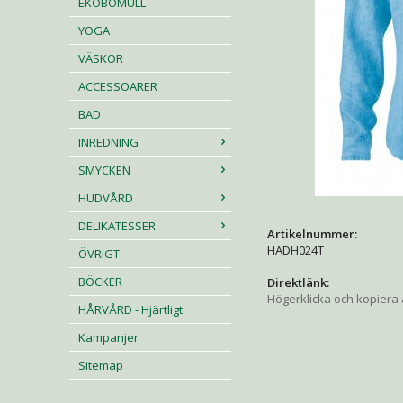
EKOBOMULL
YOGA
VÄSKOR
ACCESSOARER
BAD
INREDNING
SMYCKEN
HUDVÅRD
DELIKATESSER
Artikelnummer:
HADH024T
ÖVRIGT
BÖCKER
Direktlänk:
Högerklicka och kopiera
HÅRVÅRD - Hjärtligt
Kampanjer
Sitemap