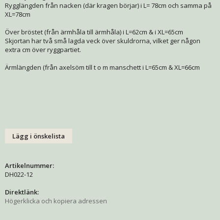
Rygglängden från nacken (där kragen börjar) i L= 78cm och samma på
XL=78cm
Över bröstet (från ärmhåla till ärmhåla) i L=62cm & i XL=65cm
Skjortan har två små lagda veck över skuldrorna, vilket ger någon
extra cm över ryggpartiet.
Ärmlängden (från axelsöm till t o m manschett i L=65cm & XL=66cm
Lägg i önskelista
Artikelnummer:
DH022-12
Direktlänk:
Högerklicka och kopiera adressen