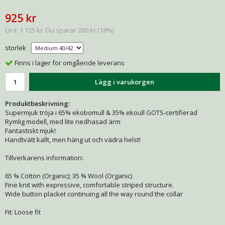
925 kr
Ord.
1 125 kr
. Du sparar
200 kr
(
18
%)
storlek
Finns i lager för omgående leverans
Lägg i varukorgen
Produktbeskrivning:
Supermjuk tröja i 65% ekobomull & 35% ekoull GOTS-certifierad
Rymlig modell, med lite nedhasad ärm
Fantastiskt mjuk!
Handtvätt kallt, men häng ut och vädra helst!
Tillverkarens information:
65 % Cotton (Organic); 35 % Wool (Organic)
Fine knit with expressive, comfortable striped structure.
Wide button placket continuing all the way round the collar
Fit: Loose fit