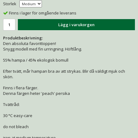
Storlek
Finns i lager för omgående leverans
Lägg i varukorgen
Produktbeskrivning:
Den absoluta favorittoppen!
Snygg modell med fin urringning. Höftlång.
55% hampa / 45% ekologisk bomull
Efter tvätt, mår hampan bra av att strykas. Blir då väldigt mjuk och
skön.
Finns i flera färger.
Denna färgen heter 'peach' persika
Tvättråd:
30 °C easy-care
do not bleach
iron at medium temperature